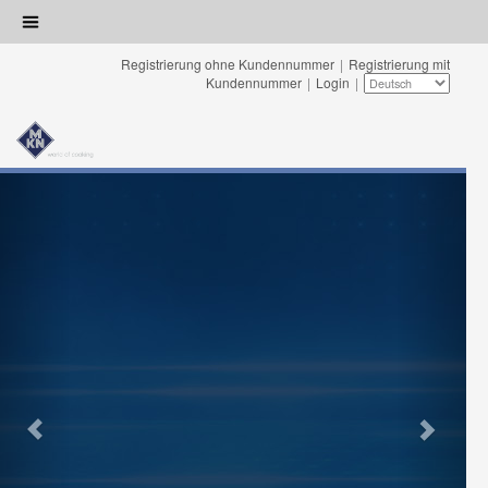
Registrierung ohne Kundennummer
|
Registrierung mit
Kundennummer
|
Login
|
Previous
Next